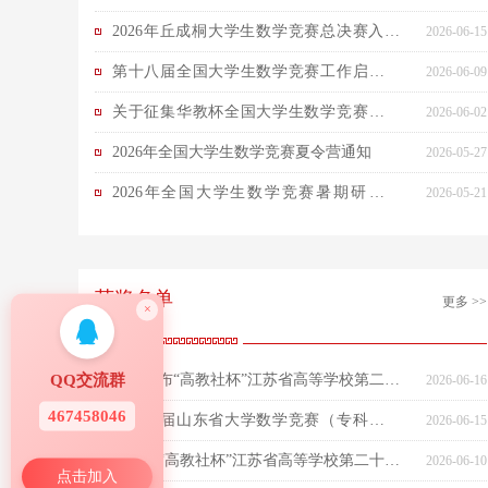
举行，清华、北大斩获团体金奖
2026年丘成桐大学生数学竞赛总决赛入围
2026-06-15
名单最终确定
第十八届全国大学生数学竞赛工作启动会
2026-06-09
顺利在大连理工大学召开
关于征集华教杯全国大学生数学竞赛专家
2026-06-02
委员会成员的公告
2026年全国大学生数学竞赛夏令营通知
2026-05-27
2026年全国大学生数学竞赛暑期研讨会
2026-05-21
（第二轮通知）
获奖名单
更多 >>
×
Winners List
QQ交流群
关于公布“高教社杯”江苏省高等学校第二十
2026-06-16
467458046
三届高等数学竞赛获奖名单的通知
第十七届山东省大学数学竞赛（专科组）
2026-06-15
获奖名单
2026年“高教社杯”江苏省高等学校第二十三
2026-06-10
点击加入