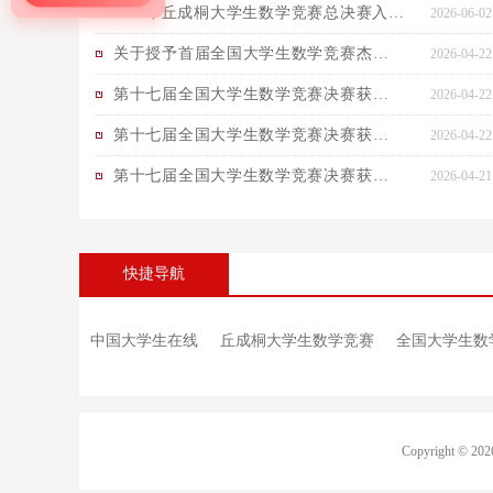
届高等数学竞赛获奖名单公示
2026年丘成桐大学生数学竞赛总决赛入围
2026-06-02
名单及笔试优胜奖公示
关于授予首届全国大学生数学竞赛杰出贡
2026-04-22
献奖的决定
第十七届全国大学生数学竞赛决赛获奖名
2026-04-22
单-优秀赛区组织奖
第十七届全国大学生数学竞赛决赛获奖名
2026-04-22
单-优秀高校组织奖一二等奖
第十七届全国大学生数学竞赛决赛获奖名
2026-04-21
单
快捷导航
中国大学生在线
丘成桐大学生数学竞赛
全国大学生数
Copyrigh