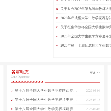
关于举办2026年第九届华教杯
2026年丘成桐大学生数学竞赛
关于征集华教杯全国大学生数学
2026年全国大学生数学竞赛夏令
2026年第十七届丘成桐大学生
省赛动态
更多 >>
Zone Dynamice
第十八届全国大学生数学竞赛陕西赛区通
2026-08-04
知
第十八届全国大学生数学竞赛辽宁赛区通
2026-07-15
知
第十八届全国大学生数学竞赛福建赛区竞
2026-07-05