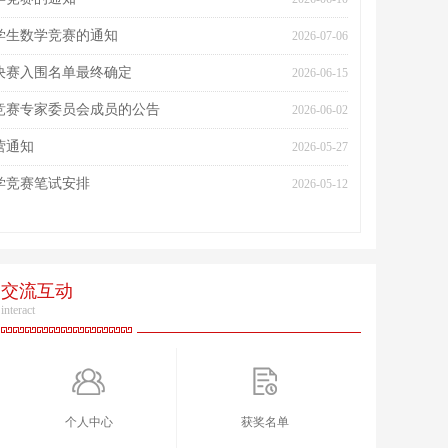
大学生数学竞赛的通知
2026-07-06
总决赛入围名单最终确定
2026-06-15
竞赛专家委员会成员的公告
2026-06-02
营通知
2026-05-27
数学竞赛笔试安排
2026-05-12
交流互动
interact
个人中心
获奖名单