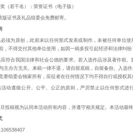
围奖（若干名）：荣誉证书（电子版）
质版证书及礼品组委会免费邮寄。
明
品必须为原创，此前未以任何形式发表或制作，未被任何单位使
前，不得交付其他单位使用，如因一稿多投引起经济和法律纠纷
品应符合我国法律和社会公德的要求。若入选作品涉及著作权、
与主办方无关。来稿一律不退，请自留底稿，自留备份。入选作
竞赛组委会独家所有，应征者在任何情况下均不得自行或授权其
选活动遵循公开、公平、公正的原则，严厉禁止以任何形式进
一旦投稿视为认同本活动所有内容，并遵守相关规定。本活动最
式
06538407