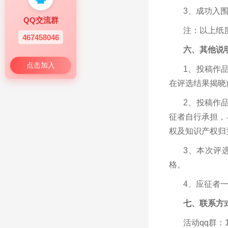
3、成功入
QQ交流群
注：以上纸
467458046
六、其他说
点击加入
1、投稿作
在评选结果揭晓
2、投稿作
征者自行承担，
权及知识产权归
3、本次评
格。
4、应征者
七、联系方
活动qq群：11