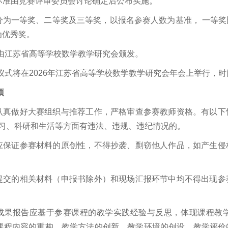
价标准由竞赛评审委员会讨论确定后公布实施。
分为一等奖、二等奖及三等奖，以报名参赛人数为基准， 一等奖比例
余为优秀奖。
证书由江苏省高等学校数学教学研究会颁发。
颁奖仪式将在2026年江苏省高等学校数学教学研究会年会上举行，
项
要认真做好大赛组织与推荐工作，严格审查参赛教师资格。有以
习、科研和生活等方面有违法、违规、违纪情况的。
师应保证参赛材料的原创性，不得抄袭、剽窃他人作品，如产生
师提交的相关材料（申报书除外）和现场汇报环节中均不得出现
新成果报告应基于参赛课程的教学实践经验与反思，体现课程教
过课程内容的重构、教学方法的创新、教学环境的创设、教学评