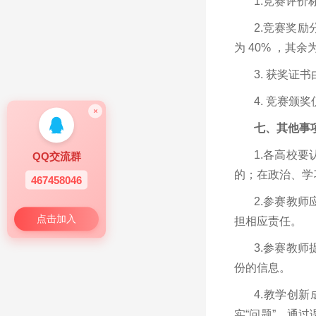
1.竞赛评
2.竞赛奖励
为 40% ，其
3. 获奖
4. 竞赛
×
七、其他事
1.各高校
QQ交流群
的；在政治、学
467458046
2.参赛教
点击加入
担相应责任。
3.参赛教
份的信息。
4.教学创
实“问题”，通