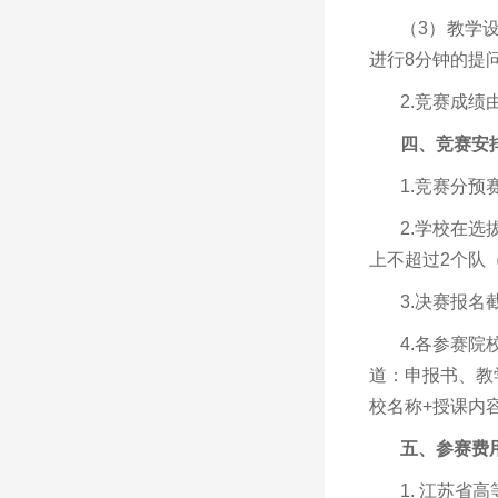
（3）教学
进行8分钟的提
2.竞赛成
四、竞赛安
1.竞赛分
2.学校在
上不超过2个队
3.决赛报名
4.各参赛
道：申报书、教学
校名称+授课内
五、参赛费
1. 江苏省