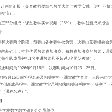
设计创新汇报（参赛教师要结合教学大纲与教学实践，进行不超
问交流）。
绩由三部分组成：课堂教学实录视频（25%），教学创新成果报告（
排
预赛和决赛两个阶段，预赛由各参赛学校负责，决赛由竞赛组委会
选拔的基础上，推荐优秀教师参加决赛。每校参加决赛的教师，课
（每个队成员包括1名主讲教师和不超过3名团队教师）。
截止时间为2026年9月16日，决赛时间为10月23—25日。
院校在9月16日前将报名表及相关材料（课堂教学赛道：三段来自
创新成果报告、课堂教学实录视频和相关证明材料）提交至下列邮箱：j
容（课程名称）”。
用
高等学校数学教学研究会会员单位