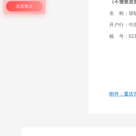
（不需要发
点击加入
名 称：胡
开户行：中
账 号：6212
附件：重庆