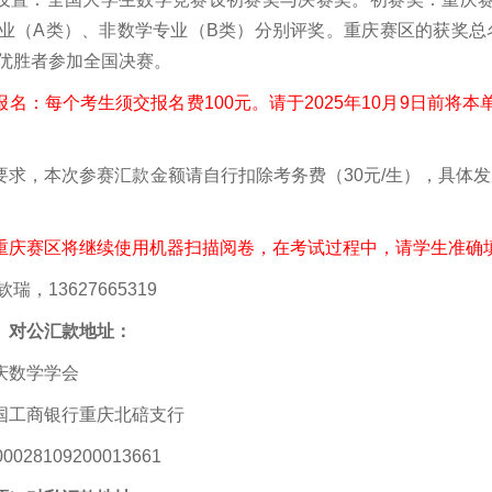
业（A类）、非数学专业（B类）分别评奖。重庆赛区的获奖总
优胜者参加全国决赛。
报名：每个考生须交报名费100元。请于2025年10月9日前将
要求，本次参赛汇款金额请自行扣除考务费（30元/生），具体
重庆赛区将继续使用机器扫描阅卷，在考试过程中，请学生准确
瑞，13627665319
）对公汇款地址：
庆数学学会
国工商银行重庆北碚支行
028109200013661